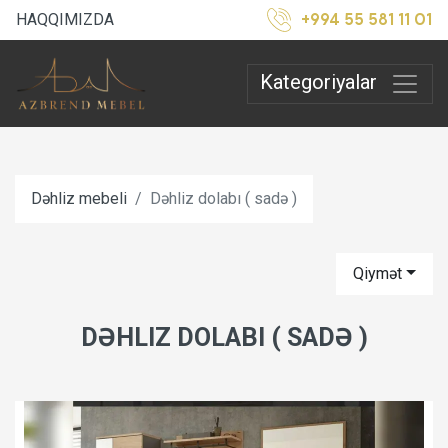
+994 55 581 11 01
HAQQIMIZDA
Kategoriyalar
Dəhliz mebeli
Dəhliz dolabı ( sadə )
Qiymət
DƏHLIZ DOLABI ( SADƏ )