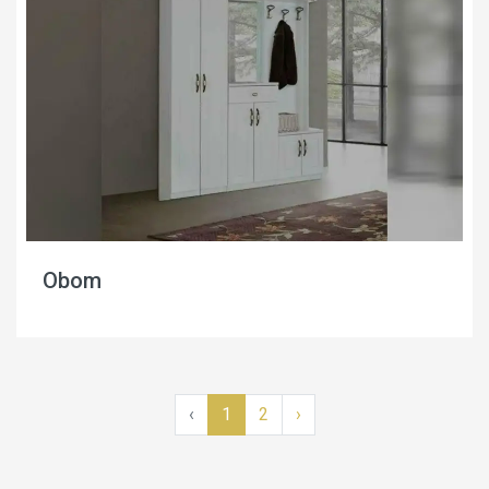
Obom
‹
1
2
›