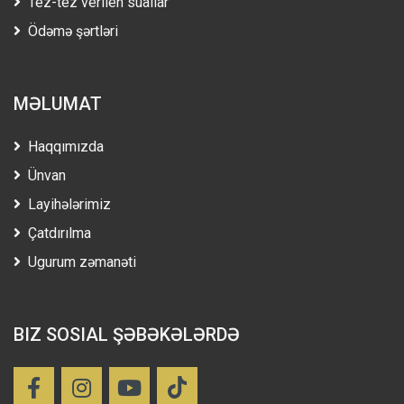
Tez-tez verilen suallar
Ödəmə şərtləri
MƏLUMAT
Haqqımızda
Ünvan
Layihələrimiz
Çatdırılma
Ugurum zəmanəti
BIZ SOSIAL ŞƏBƏKƏLƏRDƏ