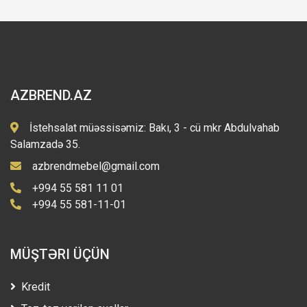
AZBREND.AZ
İstehsalat müəssisəmiz: Bakı, 3 - cü mkr Abdulvahab
Salamzadə 35.
azbrendmebel@gmail.com
+994 55 581 11 01
+994 55 581-11-01
MÜŞTƏRI ÜÇÜN
Kredit