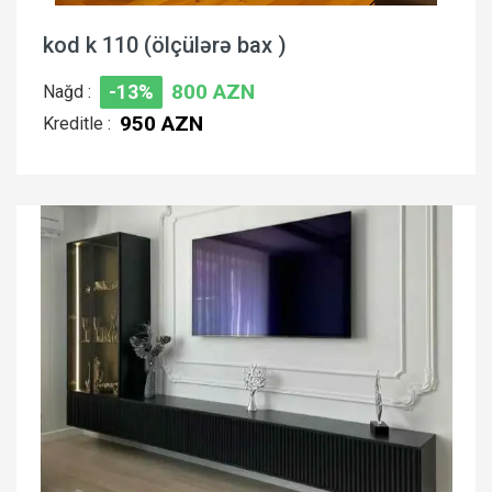
kod k 110 (ölçülərə bax )
800 AZN
Nağd :
-13%
950 AZN
Kreditle :