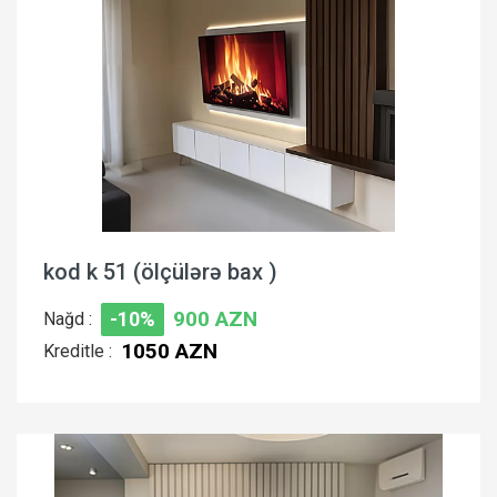
kod k 51 (ölçülərə bax )
900 AZN
Nağd :
-10%
1050 AZN
Kreditle :