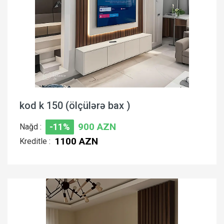
kod k 150 (ölçülərə bax )
900 AZN
Nağd :
-11%
1100 AZN
Kreditle :