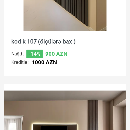
kod k 107 (ölçülərə bax )
900 AZN
Nağd :
-14%
1000 AZN
Kreditle :