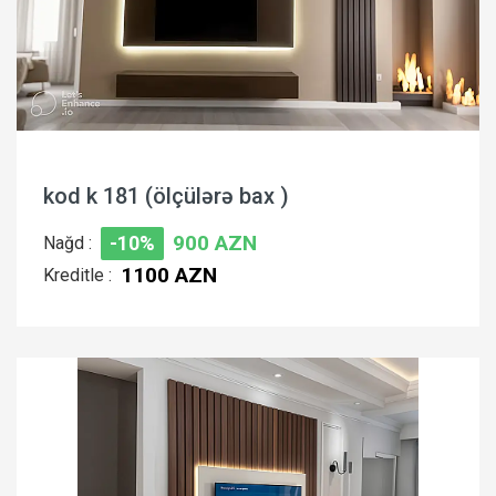
kod k 181 (ölçülərə bax )
900 AZN
Nağd :
-10%
1100 AZN
Kreditle :