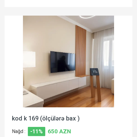
kod k 169 (ölçülərə bax )
650 AZN
Nağd :
-11%