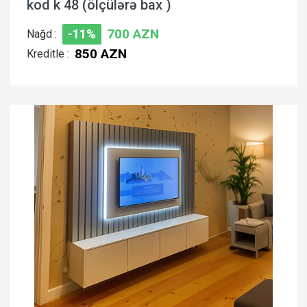
kod k 48 (ölçülərə bax )
700 AZN
Nağd :
-11%
850 AZN
Kreditle :