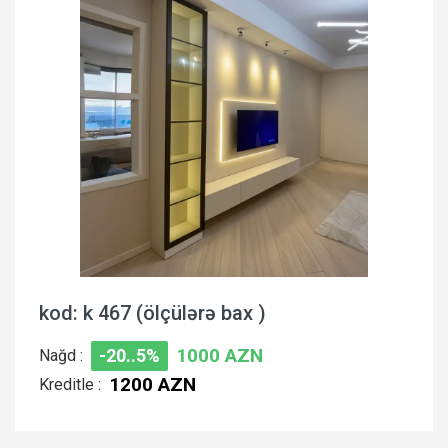
kod: k 467 (ölçülərə bax )
1000 AZN
Nağd :
-20..5%
1200 AZN
Kreditle :