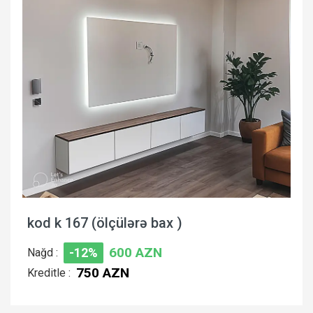
kod k 167 (ölçülərə bax )
600 AZN
Nağd :
-12%
750 AZN
Kreditle :