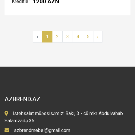
1200 AZN
Kreditle :
‹
1
2
3
4
5
›
AZBREND.AZ
İstehsalat müəssisəmiz: Bakı, 3 - cü mkr Abdulvahab
Salamzadə 35.
azbrendmebel@gmail.com