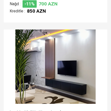
700 AZN
Nağd :
-11%
850 AZN
Kreditle :