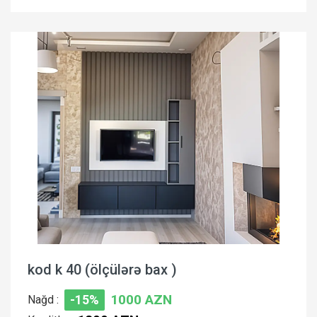
kod k 40 (ölçülərə bax )
1000 AZN
Nağd :
-15%