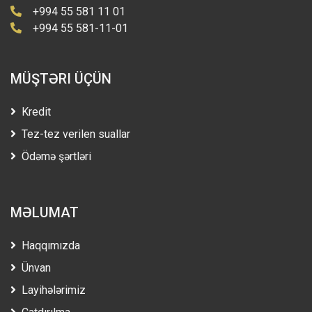
+994 55 581 11 01
+994 55 581-11-01
MÜŞTƏRI ÜÇÜN
Kredit
Tez-tez verilen suallar
Ödəmə şərtləri
MƏLUMAT
Haqqımızda
Ünvan
Layihələrimiz