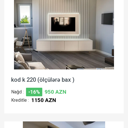
kod k 220 (ölçülərə bax )
950 AZN
Nağd :
-16%
1150 AZN
Kreditle :