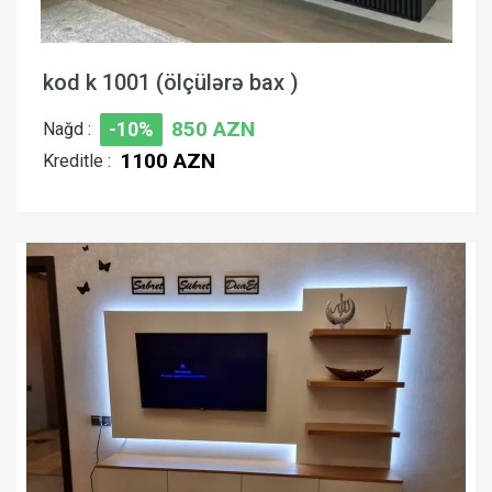
kod k 1001 (ölçülərə bax )
850 AZN
Nağd :
-10%
1100 AZN
Kreditle :