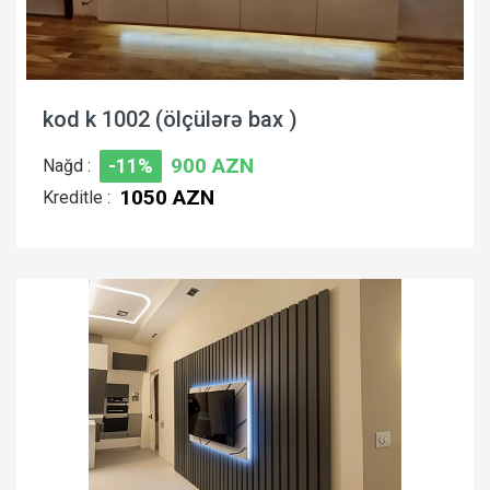
kod k 1002 (ölçülərə bax )
900 AZN
Nağd :
-11%
1050 AZN
Kreditle :