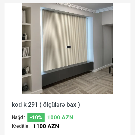
kod k 291 ( ölçülərə bax )
1000 AZN
Nağd :
-10%
1100 AZN
Kreditle :