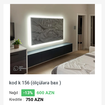
kod k 156 (ölçülərə bax )
600 AZN
Nağd :
-13%
750 AZN
Kreditle :