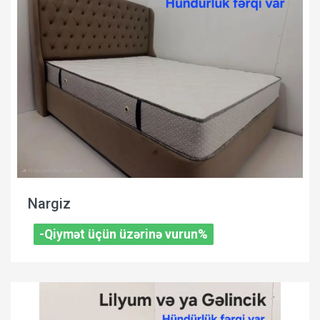
Nargiz
-Qiymət üçün üzərinə vurun%