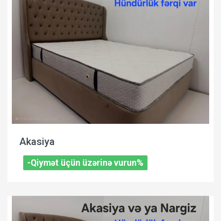
Akasiya
-Qiymət üçün üzərinə vurun%