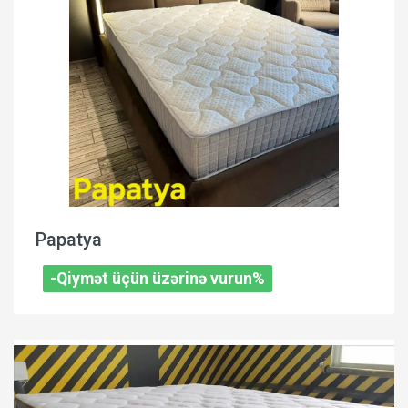
Papatya
-Qiymət üçün üzərinə vurun%