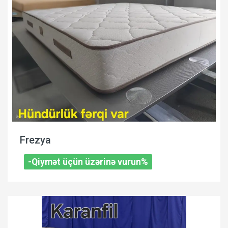
Frezya
-Qiymət üçün üzərinə vurun%