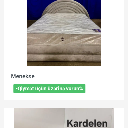
Menekse
-Qiymət üçün üzərinə vurun%