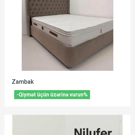
Zambak
-Qiymət üçün üzərinə vurun%