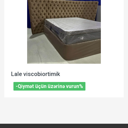
Lale viscobiortimik
-Qiymət üçün üzərinə vurun%