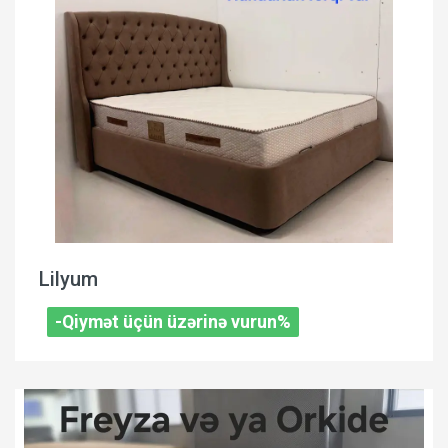
Lilyum
-Qiymət üçün üzərinə vurun%