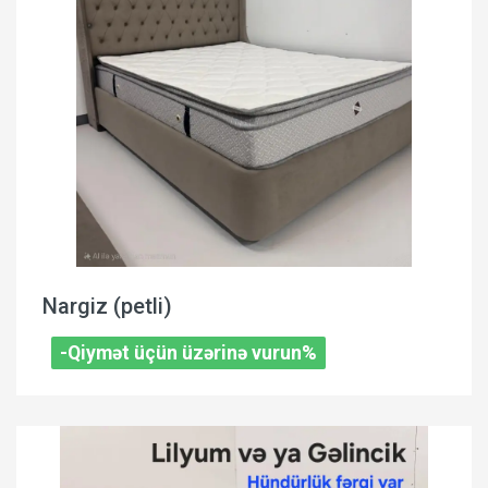
Nargiz (petli)
-Qiymət üçün üzərinə vurun%