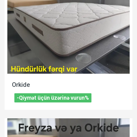
Orkide
-Qiymət üçün üzərinə vurun%