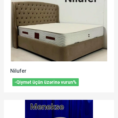
Nilufer
-Qiymət üçün üzərinə vurun%