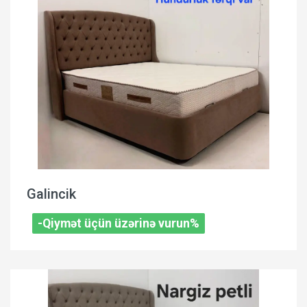
Galincik
-Qiymət üçün üzərinə vurun%