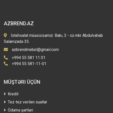
AZBREND.AZ
İstehsalat müəssisəmiz: Bakı, 3 - cü mkr Abdulvahab
Salamzadə 35.
azbrendmebel@gmail.com
+994 55 581 11 01
+994 55 581-11-01
MÜŞTƏRI ÜÇÜN
Kredit
Tez-tez verilen suallar
Ödəmə şərtləri