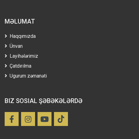
MƏLUMAT
Haqqımızda
Ünvan
Layihələrimiz
Çatdırılma
Ugurum zəmanəti
BIZ SOSIAL ŞƏBƏKƏLƏRDƏ