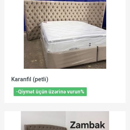
Karanfil (petli)
-Qiymət üçün üzərinə vurun%