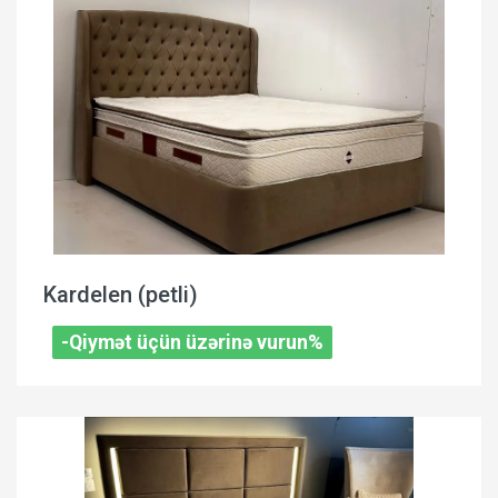
Kardelen (petli)
-Qiymət üçün üzərinə vurun%