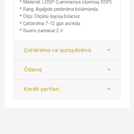
* Material: LDSP (Laminasiya olunmuş DSP)
* Rəng: Aşağıda çatdırılma bölümündə
* Ölçü: Ölçünü dəyişə bilərsiz
* Çatdırılma 7-12 gün ərzində
* Rəsmi zəmanət 2 il
Çatdırılma və quraşdırılma
Ödəniş
Kredit şərtləri