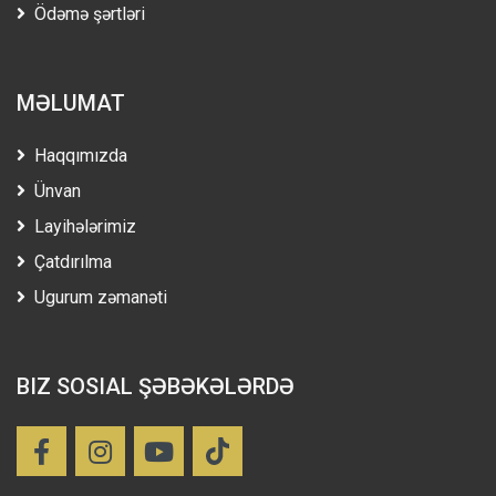
Ödəmə şərtləri
MƏLUMAT
Haqqımızda
Ünvan
Layihələrimiz
Çatdırılma
Ugurum zəmanəti
BIZ SOSIAL ŞƏBƏKƏLƏRDƏ