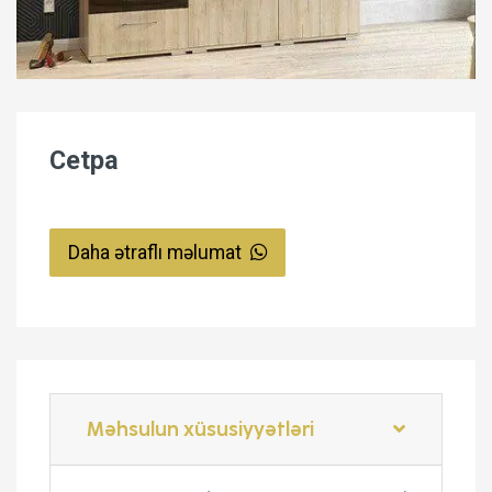
Cetpa
Daha ətraflı məlumat
Məhsulun xüsusiyyətləri