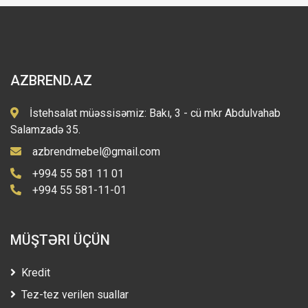
AZBREND.AZ
İstehsalat müəssisəmiz: Bakı, 3 - cü mkr Abdulvahab
Salamzadə 35.
azbrendmebel@gmail.com
+994 55 581 11 01
+994 55 581-11-01
MÜŞTƏRI ÜÇÜN
Kredit
Tez-tez verilen suallar