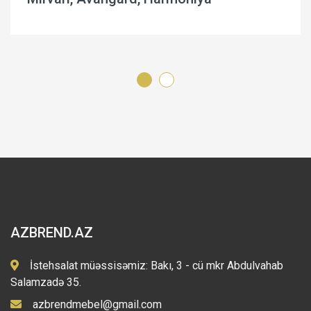
AZBREND.AZ
İstehsalat müəssisəmiz: Bakı, 3 - cü mkr Abdulvahab
Salamzadə 35.
azbrendmebel@gmail.com