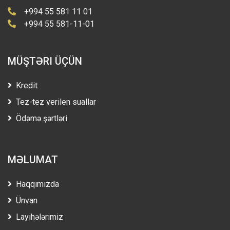
+994 55 581 11 01
+994 55 581-11-01
MÜŞTƏRI ÜÇÜN
Kredit
Tez-tez verilen suallar
Ödəmə şərtləri
MƏLUMAT
Haqqımızda
Ünvan
Layihələrimiz