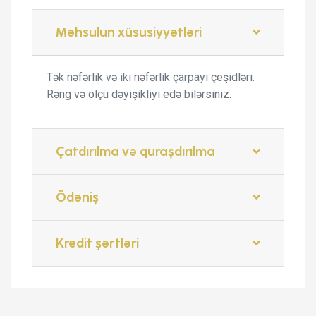
Məhsulun xüsusiyyətləri
Tək nəfərlik və iki nəfərlik çarpayı çeşidləri.
Rəng və ölçü dəyişikliyi edə bilərsiniz.
Çatdırılma və quraşdırılma
Ödəniş
Kredit şərtləri